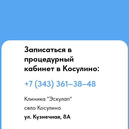
Записаться в
процедурный
кабинет в Косулино:
+7 (343) 361‒38‒48
Клиника "Эскулап"
село Косулино
ул. Кузнечная, 8А